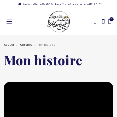
🚚 Livraison offerte dès 49€ d'achat, offre de bienvenue code HELLO10*
Accueil
A propos
Mon histoire
Mon histoire